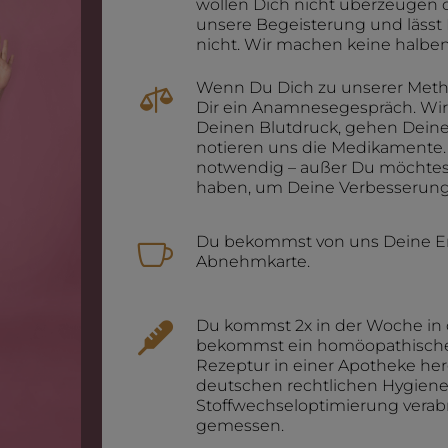
wollen Dich nicht überzeugen 
unsere Begeisterung und lässt 
nicht. Wir machen keine halbe
Wenn Du Dich zu unserer Metho

Dir ein Anamnesegespräch. Wi
Deinen Blutdruck, gehen Deine
notieren uns die Medikamente.
notwendig – außer Du möchtest 
haben, um Deine Verbesserung
Du bekommst von uns Deine Ers

Abnehmkarte.
Du kommst 2x in der Woche in 

bekommst ein homöopathisches 
Rezeptur in einer Apotheke her
deutschen rechtlichen Hygiene
Stoffwechseloptimierung verab
gemessen.