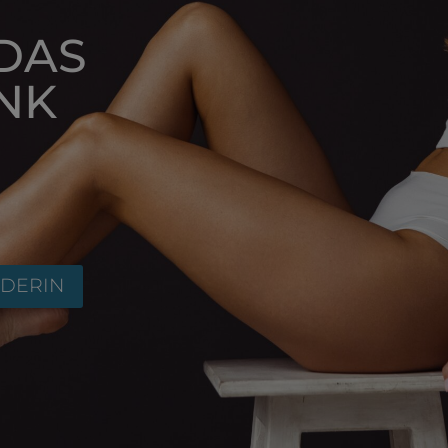
 DAS
NK
NDERIN