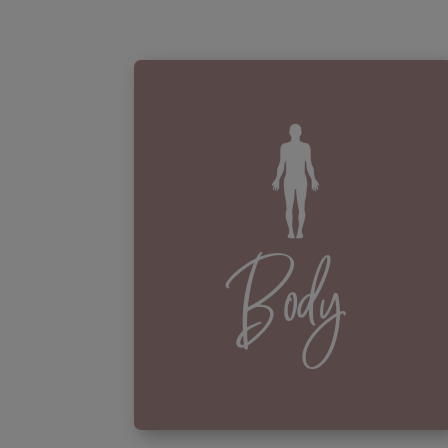
Body
Der Körper ist die Basis von allem,
Body
daher sollte der Stoffwechsel
richtig funktionieren können und
der Körper gesund sein oder
werden.