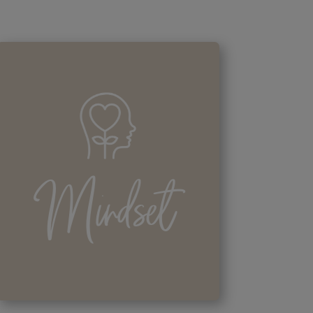
Mindset
Mindset hat viele Bedeutungen,
Mindset
bei uns heißt dies: Du hast nur
einen Körper – darum richten wir
Dein Mindset so aus, dass Du
nichts außer Respekt und Liebe für
Deinen Körper empfindest.