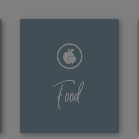
Food
Bei jeder Diät geht es erstmal
drum, das Essen zu reduzieren.
Food
Dies tun wir auch, achten aber
darauf, dass Dein Körper alle Stoffe
bekommt und Dir das Essen
schmeckt.