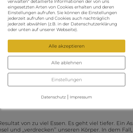
verwalten“ detaillierte Informationen der von uns
eingesetzten Arten von Cookies erhalten und deren
Einstellungen aufrufen. Sie können die Einstellungen
jederzeit aufrufen und Cookies auch nachträglich
jederzeit abwählen (z.B. in der Datenschutzerklärung
IST DIE KUR FÜR DICH GEEIGNET?
oder unten auf unserer Webseite).
Alle akzeptieren
Alle ablehnen
Einstellungen
 – Gewichtsredukti
|
Datenschutz
Impressum
sultat von zu viel Essen. Es geht viel tiefer. Ein As
el und ,,verdrecken’’ unseren Körper. In dem Fall