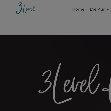
Home
Die Kur
3Level