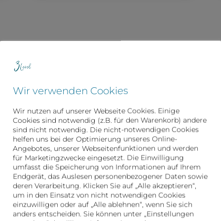
en wir mit Dir, um den bestmöglichen und lang
 später selbstbewusst und zufrieden durch die St
ondern auch weil sich in Deinem Denken vieles v
(mehr) zu lieben und mit Dir im Reinen zu sein.
Wir verwenden Cookies
Wir nutzen auf unserer Webseite Cookies. Einige
Cookies sind notwendig (z.B. für den Warenkorb) andere
sind nicht notwendig. Die nicht-notwendigen Cookies
Das Motto ist ganz klar
helfen uns bei der Optimierung unseres Online-
Angebotes, unserer Webseitenfunktionen und werden
für Marketingzwecke eingesetzt. Die Einwilligung
umfasst die Speicherung von Informationen auf Ihrem
Sein ist das neue sc
Endgerät, das Auslesen personenbezogener Daten sowie
deren Verarbeitung. Klicken Sie auf „Alle akzeptieren“,
um in den Einsatz von nicht notwendigen Cookies
einzuwilligen oder auf „Alle ablehnen“, wenn Sie sich
anders entscheiden. Sie können unter „Einstellungen